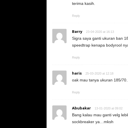
terima kasih.
Reply
Barry
23-04-2020 at 16:13
Sigra saya ganti ukuran ban 1
speedtrap kenapa bodyrool ny
Reply
haris
25-03-2020 at 12:18
oak mau tanya ukuran 185/70..
Reply
Abubakar
13-01-2020 at 09:02
Bang kalau mau ganti velg lebi
sockbreaker ya…mksh