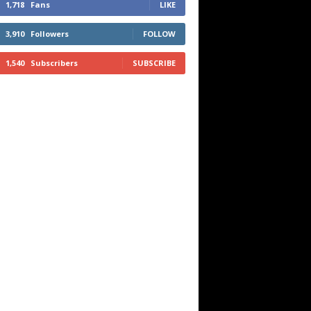
1,718
Fans
LIKE
3,910
Followers
FOLLOW
1,540
Subscribers
SUBSCRIBE