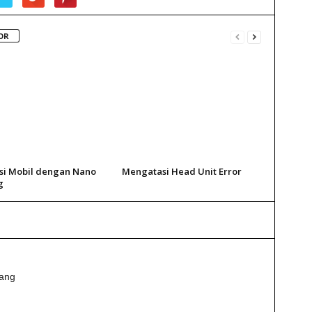
OR
si Mobil dengan Nano
Mengatasi Head Unit Error
g
bang