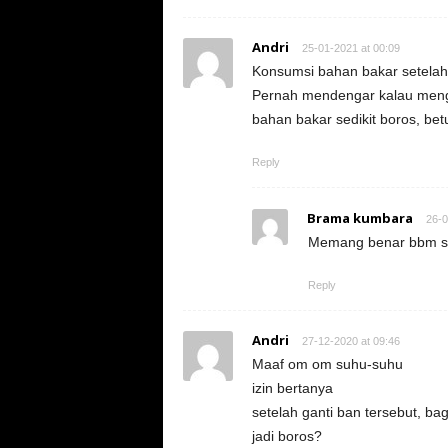
Andri
25-01-2021 at 00:09
Konsumsi bahan bakar setelah
Pernah mendengar kalau mengg
bahan bakar sedikit boros, bet
Reply
Brama kumbara
26-0
Memang benar bbm sem
Reply
Andri
27-12-2020 at 09:46
Maaf om om suhu-suhu
izin bertanya
setelah ganti ban tersebut, b
jadi boros?