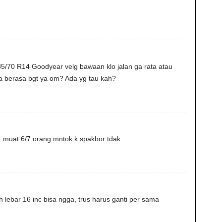
85/70 R14 Goodyear velg bawaan klo jalan ga rata atau
a berasa bgt ya om? Ada yg tau kah?
 muat 6/7 orang mntok k spakbor tdak
h lebar 16 inc bisa ngga, trus harus ganti per sama