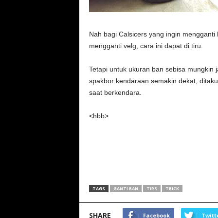
Nah bagi Calsicers yang ingin mengganti
mengganti velg, cara ini dapat di tiru.
Tetapi untuk ukuran ban sebisa mungkin j
spakbor kendaraan semakin dekat, ditak
saat berkendara.
<hbb>
TAGS
GANTI BAN
TIPS
TRICK
SHARE
Facebook
Twitt