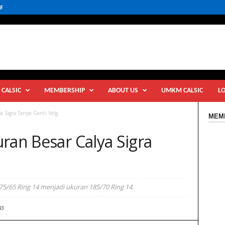
F
 CALSIC
MEMBERSHIP
ABOUT US
UMKM CALSIC
L
a Sigra Tanpa Ganti Velg
MEMB
ran Besar Calya Sigra
5/65 Ring 14 menjadi ukuran 185/70 Ring 14.
43