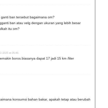
 ganti ban tersebut bagaimana om?
anti ban atau velg dengan ukuran yang lebih besar
ulkah itu om?
1-2025 at 05:46
akin boros.biasanya dapat 17 jadi 15 km /liter
agaimana konsumsi bahan bakar, apakah tetap atau berubah