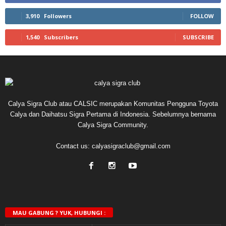
3,910
Followers
FOLLOW
1,540
Subscribers
SUBSCRIBE
Calya Sigra Club atau CALSIC merupakan Komunitas Pengguna Toyota
Calya dan Daihatsu Sigra Pertama di Indonesia. Sebelumnya bernama
Calya Sigra Community.
Contact us:
calyasigraclub@gmail.com
MAU GABUNG ? YUK, HUBUNGI :