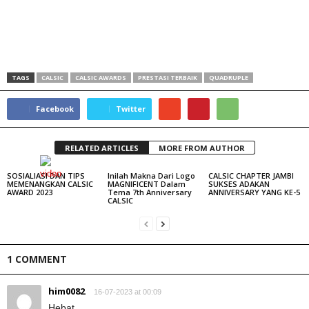
TAGS
CALSIC
CALSIC AWARDS
PRESTASI TERBAIK
QUADRUPLE
Facebook
Twitter
RELATED ARTICLES
MORE FROM AUTHOR
SOSIALIASI DAN TIPS
Inilah Makna Dari Logo
CALSIC CHAPTER JAMBI
MEMENANGKAN CALSIC
MAGNIFICENT Dalam
SUKSES ADAKAN
AWARD 2023
Tema 7th Anniversary
ANNIVERSARY YANG KE-5
CALSIC
1 COMMENT
him0082
16-07-2023 at 00:09
Hebat…..