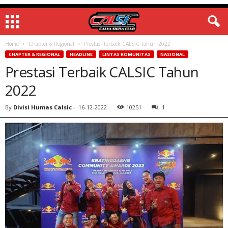
Home
Chapter & Regional
Prestasi Terbaik CALSIC Tahun 2022
CHAPTER & REGIONAL
HEADLINE
LINTAS KOMUNITAS
NASIONAL
Prestasi Terbaik CALSIC Tahun
2022
By
Divisi Humas Calsic
-
16-12-2022
10251
1