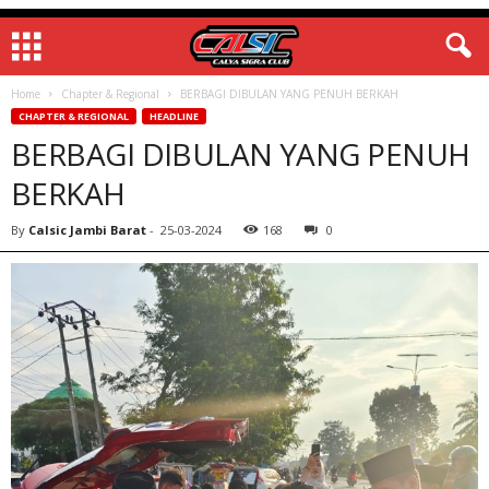
Home
Chapter & Regional
BERBAGI DIBULAN YANG PENUH BERKAH
CHAPTER & REGIONAL
HEADLINE
BERBAGI DIBULAN YANG PENUH
BERKAH
By
Calsic Jambi Barat
-
25-03-2024
168
0