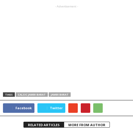
- Advertisement -
TAGS
CALSIC JAMBI BARAT
JAMBI BARAT
Facebook
Twitter
RELATED ARTICLES
MORE FROM AUTHOR