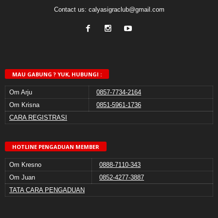
Contact us:
calyasigraclub@gmail.com
MAU GABUNG ? YUK, HUBUNGI :
Om Arju
0857-7734-2164
Om Krisna
0851-5961-1736
CARA REGISTRASI
HOTLINE PENGADUAN MEMBER
Om Kresno
0888-7110-343
Om Juan
0852-4277-3887
TATA CARA PENGADUAN